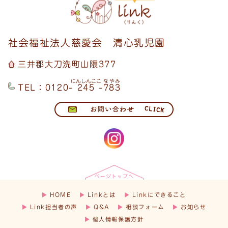
社会福祉法人慈愛会 清心乳児園
三井郡大刀洗町山隈377
にんしんここ
なやみ
TEL：
0120-
245
-
783
ページトップへ
HOME
Linkとは
Linkにできること
Link担当者の声
Q&A
相談フォーム
お知らせ
個人情報保護方針